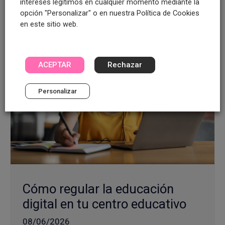
intereses legítimos en cualquier momento mediante la
Categorías
Gestión académica
opción "Personalizar" o en nuestra Política de Cookies
en este sitio web.
ACEPTAR
Rechazar
Personalizar
Cómo regular la educación
digital en tu centro educativo
08/06/2026