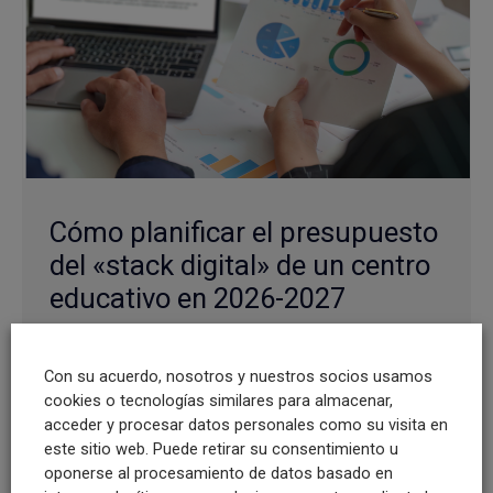
Cómo planificar el presupuesto
del «stack digital» de un centro
educativo en 2026-2027
12/06/2026
La planificación del presupuesto tecnológico
Con su acuerdo, nosotros y nuestros socios usamos
cookies o tecnologías similares para almacenar,
de un centro educativo no solo consiste en
acceder y procesar datos personales como su visita en
elegir las herramientas adecuadas. Tan
este sitio web. Puede retirar su consentimiento u
importante como … Leer más
oponerse al procesamiento de datos basado en