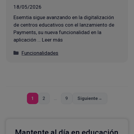
18/05/2026
Esemtia sigue avanzando en la digitalización
de centros educativos con el lanzamiento de
Payments, su nueva funcionalidad en la
aplicación … Leer más
Categorías
Funcionalidades
1
2
…
9
Siguiente
→
Página
Página
Página
Mantente al día en educación