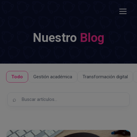
Saltar
al
Menú
contenido
Nuestro
Blog
Todo
Gestión académica
Transformación digital
Buscar
en
el
blog