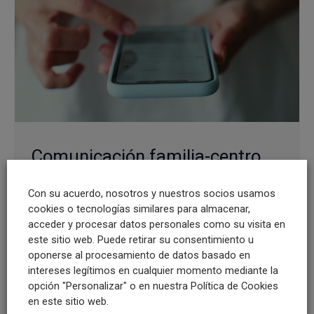
Comunicación familia-centro
educativo: claves para
Con su acuerdo, nosotros y nuestros socios usamos
estructurarla y optimizarla
cookies o tecnologías similares para almacenar,
01/10/2025
acceder y procesar datos personales como su visita en
este sitio web. Puede retirar su consentimiento u
Las nuevas tecnologías abren una larga lista de
oponerse al procesamiento de datos basado en
posibilidades para mejorar la comunicación
intereses legítimos en cualquier momento mediante la
entre familias y escuelas, pero su uso
opción "Personalizar" o en nuestra Política de Cookies
desordenado puede generar saturación y
en este sitio web.