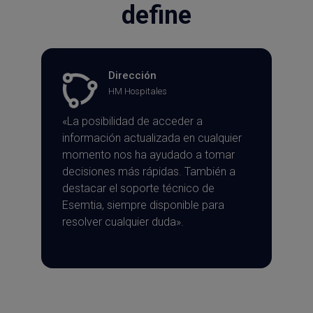
define
Dirección
HM Hospitales
«La posibilidad de acceder a
información actualizada en cualquier
momento nos ha ayudado a tomar
decisiones más rápidas. También a
destacar el soporte técnico de
Esemtia, siempre disponible para
resolver cualquier duda».