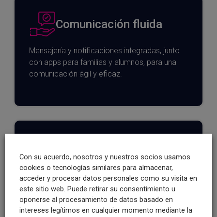
Comunicación fluida
Mensajería y notificaciones integradas, junto
con apps para familias y alumnos, para una
comunicación ágil y eficaz.
Analítica y BI
Con su acuerdo, nosotros y nuestros socios usamos
cookies o tecnologías similares para almacenar,
Dato único, automatizaciones e informes
acceder y procesar datos personales como su visita en
personalizados que permiten tomar
este sitio web. Puede retirar su consentimiento u
decisiones basadas en información clara y
oponerse al procesamiento de datos basado en
actualizada.
intereses legítimos en cualquier momento mediante la