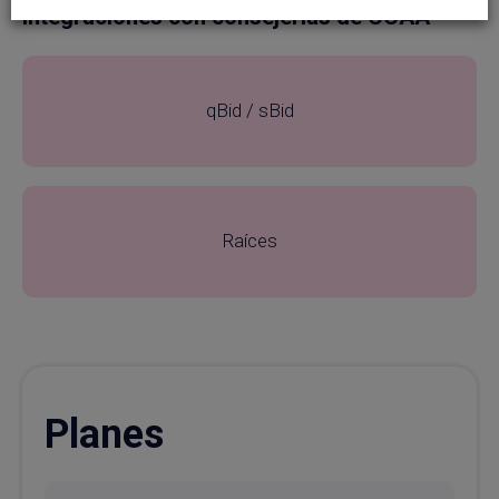
Integraciones con consejerías de CCAA
qBid / sBid
Raíces
Planes