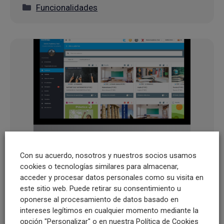
Categorías
Funcionalidades
Con su acuerdo, nosotros y nuestros socios usamos
cookies o tecnologías similares para almacenar,
acceder y procesar datos personales como su visita en
Esemtia paso a paso: Rúbricas,
este sitio web. Puede retirar su consentimiento u
oponerse al procesamiento de datos basado en
Mi programación, Mi
intereses legítimos en cualquier momento mediante la
calendario, Mensajería, Tutorías
opción "Personalizar" o en nuestra Política de Cookies