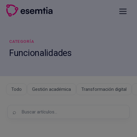
Saltar
al
Menú
contenido
CATEGORÍA
Funcionalidades
Todo
Gestión académica
Transformación digital
Buscar
en
el
blog