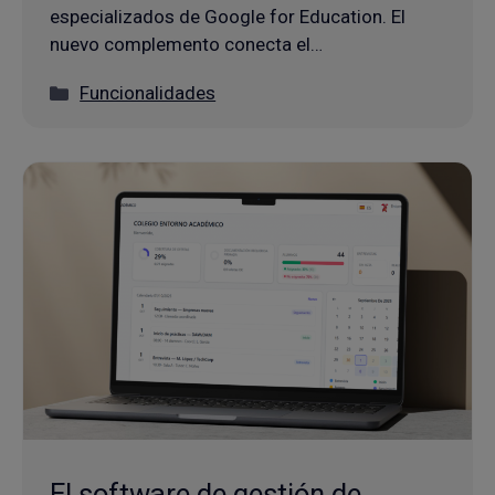
especializados de Google for Education. El
nuevo complemento conecta el…
Categorías
Funcionalidades
El software de gestión de