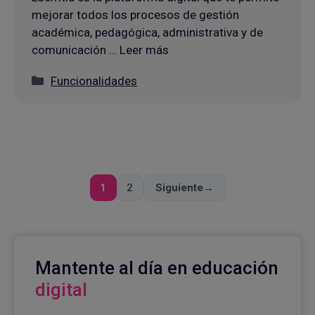
mejorar todos los procesos de gestión
académica, pedagógica, administrativa y de
comunicación … Leer más
Categorías
Funcionalidades
1
2
Siguiente
→
Página
Página
Mantente al día en educación
digital