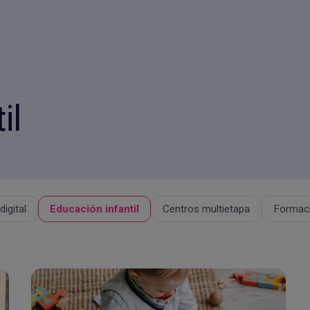
il
igital
Educación infantil
Centros multietapa
Formaci