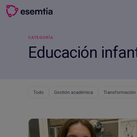
Saltar
al
contenido
CATEGORÍA
Educación infant
Todo
Gestión académica
Transformación d