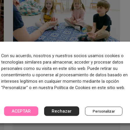
Con su acuerdo, nosotros y nuestros socios usamos cookies o
La educación emocional
tecnologías similares para almacenar, acceder y procesar datos
personales como su visita en este sitio web. Puede retirar su
en infantil, ¿qué saber?
consentimiento u oponerse al procesamiento de datos basado en
intereses legítimos en cualquier momento mediante la opción
23/09/2022
"Personalizar" o en nuestra Política de Cookies en este sitio web.
Nos enfadamos, alegramos, asustamos,
sorprendemos… En nuestro día a día
sentimos diversas emociones ante
ACEPTAR
Rechazar
Personalizar
diferentes circunstancias. Por ello, la
educación … Leer más