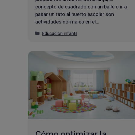
concepto de cuadrado con un baile o ir a
pasar un rato al huerto escolar son
actividades normales en el…
Categorías
Educación infantil
Cómo optimizar la