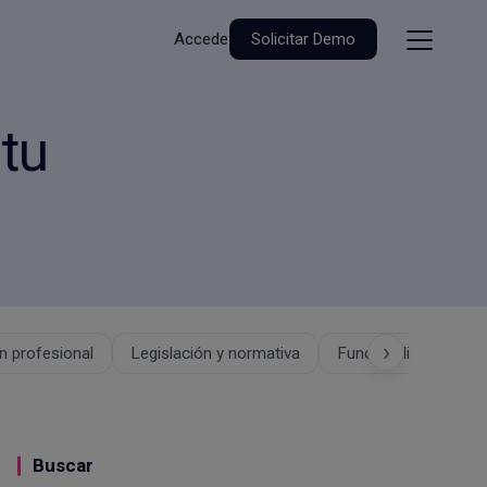
Accede
Solicitar Demo
 tu
›
 profesional
Legislación y normativa
Funcionalidades
Buscar