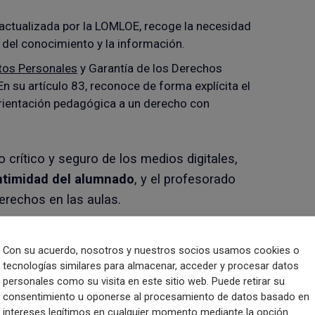
 actualizada por la LOMLOE, recoge la necesidad
 del conocimiento y la información.
tos Personales
y Garantía de los Derechos
n su artículo 83, reconoce de forma explícita el
orientación pedagógica a un derecho con
 crítico y seguro de los medios digitales,
intimidad del alumnado
, y el profesorado
erechos en las aulas.
recursos y formación. El
Plan de Acción de
Con su acuerdo, nosotros y nuestros socios usamos cookies o
ece las medidas estratégicas para
tecnologías similares para almacenar, acceder y procesar datos
DigEdu
concreta estos objetivos en España
personales como su visita en este sitio web. Puede retirar su
consentimiento u oponerse al procesamiento de datos basado en
ompDigEdu, que prevén que el
80 % del
intereses legítimos en cualquier momento mediante la opción