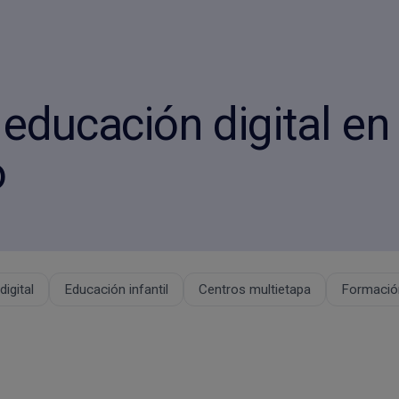
educación digital en
o
igital
Educación infantil
Centros multietapa
Formación