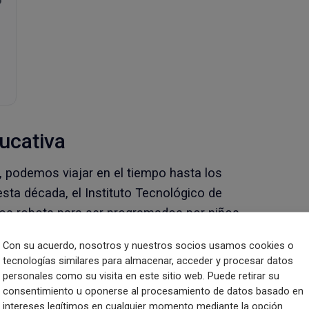
o
ucativa
, podemos viajar en el tiempo hasta los
esta década, el Instituto Tecnológico de
os robots para ser programados por niños.
Con su acuerdo, nosotros y nuestros socios usamos cookies o
ando gracias a Yakman se comenzó a
tecnologías similares para almacenar, acceder y procesar datos
ica en el aula
bajo la unión de materias
personales como su visita en este sitio web. Puede retirar su
niería y arte (
STEAM
) por sus siglas en
consentimiento u oponerse al procesamiento de datos basado en
intereses legítimos en cualquier momento mediante la opción