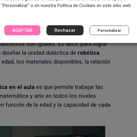
"Personalizar" o en nuestra Política de Cookies en este sitio web.
ades en el colegio
ACEPTAR
Rechazar
Personalizar
da teniendo en cuenta una serie de
ducativos son iguales. Es decir, para lograr
 diseñar la unidad didáctica de
robótica
 edad, los materiales disponibles, la relación
ica en el aula
es que permite trabajar las
 matemática y arte en todos los niveles
n función de la edad y la capacidad de cada