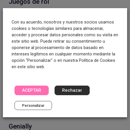
Juegos de rol
Permite que el alumno potencie su lenguaje y
aprenda a relacionarse con el entorno. En el
Con su acuerdo, nosotros y nuestros socios usamos
cookies o tecnologías similares para almacenar,
aula de matemáticas, diseñar un juego en el
acceder y procesar datos personales como su visita en
que el alumno tiene que ir a comprar ciertos
este sitio web. Puede retirar su consentimiento u
productos con una cantidad determinada de
oponerse al procesamiento de datos basado en
intereses legítimos en cualquier momento mediante la
dinero, es una buena idea para que aprenda
opción "Personalizar" o en nuestra Política de Cookies
cómo realizar problemas matemáticos
en este sitio web.
simples.
Además, los juegos de rol ayudan a que el
ACEPTAR
Rechazar
alumno potencie su memoria, ya que será
necesario que recuerde los elementos claves
Personalizar
que influyen a su personaje.
Genially