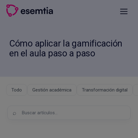
Saltar
al
Menú
contenido
Cómo aplicar la gamificación
en el aula paso a paso
Todo
Gestión académica
Transformación digital
Buscar
en
el
blog