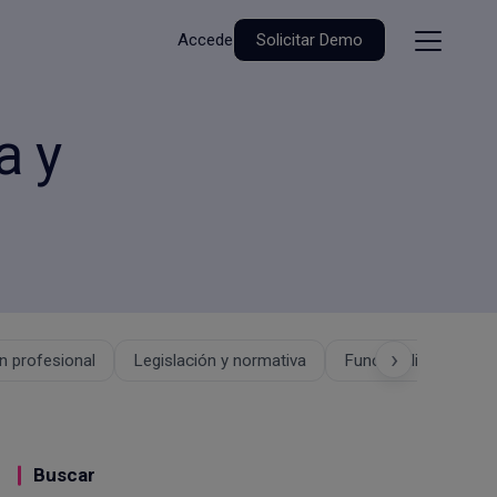
Accede
Solicitar Demo
a y
›
 profesional
Legislación y normativa
Funcionalidades
Buscar