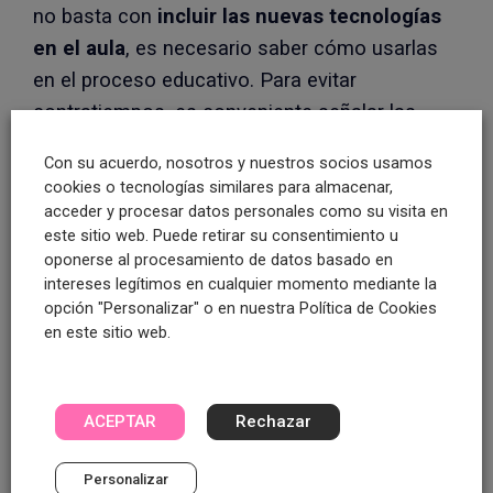
no basta con
incluir las nuevas tecnologías
en el aula
, es necesario saber cómo usarlas
en el proceso educativo. Para evitar
contratiempos, es conveniente señalar las
ventajas y desventajas de la tecnología en la
Con su acuerdo, nosotros y nuestros socios usamos
educación
.
cookies o tecnologías similares para almacenar,
acceder y procesar datos personales como su visita en
Ventajas de la tecnología en la
este sitio web. Puede retirar su consentimiento u
oponerse al procesamiento de datos basado en
educación:
intereses legítimos en cualquier momento mediante la
opción "Personalizar" o en nuestra Política de Cookies
Acceso ilimitado a información.
Tanto docentes
en este sitio web.
como alumnos podrán obtener la información
que deseen en tiempo récord desde cualquier
lugar con conexión a internet.
Genera autonomía.
El uso de aplicaciones
ACEPTAR
Rechazar
tecnológicas en el aula puede ayudar a despertar
la curiosidad del alumno fomentando la
Personalizar