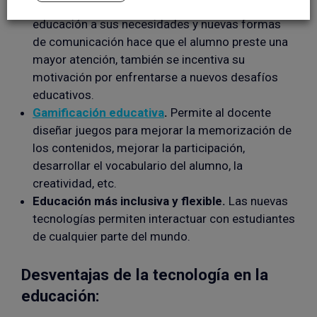
búsqueda de información. Al adaptar la
educación a sus necesidades y nuevas formas
de comunicación hace que el alumno preste una
mayor atención, también se incentiva su
motivación por enfrentarse a nuevos desafíos
educativos.
Gamificación educativa
.
Permite al docente
diseñar juegos para mejorar la memorización de
los contenidos, mejorar la participación,
desarrollar el vocabulario del alumno, la
creatividad, etc.
Educación más inclusiva y flexible.
Las nuevas
tecnologías permiten interactuar con estudiantes
de cualquier parte del mundo.
Desventajas de la tecnología en la
educación: