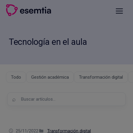
Saltar
al
Menú
contenido
Tecnología en el aula
Todo
Gestión académica
Transformación digital
Buscar
en
el
blog
25/11/2022
·
Transformación digital