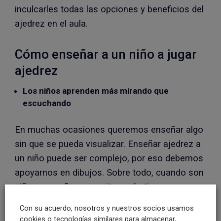
inculcarles todas las opciones y beneficios del
ajedrez en el aula.
Cómo enseñar a un niño a jugar
ajedrez
Los niños aprenden más mirando que
escuchando
En muchas ocasiones queremos enseñar algo
sin que se pueda visualizar. Enseñar ajedrez a
un niño puede ser complejo, por eso debemos
apoyarnos en dibujos. Sobre todo, cuando son
niños pequeños necesitan más tiempo para
comprender los movimientos.
Con su acuerdo, nosotros y nuestros socios usamos
cookies o tecnologías similares para almacenar,