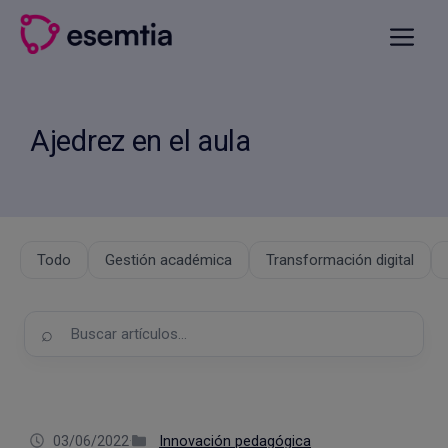
Saltar
al
Menú
contenido
Ajedrez en el aula
Todo
Gestión académica
Transformación digital
Buscar
en
el
blog
03/06/2022
·
Innovación pedagógica