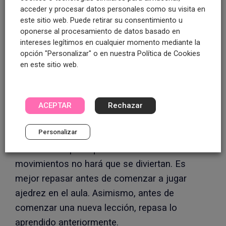
Ganar no es el objetivo
acceder y procesar datos personales como su visita en
este sitio web. Puede retirar su consentimiento u
Tener presente que el ajedrez es una
oponerse al procesamiento de datos basado en
herramienta que aporta muchos más
intereses legítimos en cualquier momento mediante la
opción "Personalizar" o en nuestra Política de Cookies
beneficios que ganar la partida. Es
en este sitio web.
fundamental que podamos inculcarles que el
ajedrez en el aula no consiste en ganar y esto
puede generar frustración en ellos.
ACEPTAR
Rechazar
Jugar para divertirse y sin presión
Personalizar
Presionarles para que entiendan los
movimientos no hará que se diviertan. Es
mejor repasar antes de comenzar a jugar
ajedrez en el aula. Asimismo, antes de
comenzar una nueva lección, repasa lo
aprendido anteriormente.