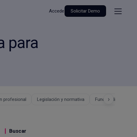
Accede
Solicitar Demo
a para
›
 profesional
Legislación y normativa
Funcionalidades
Buscar