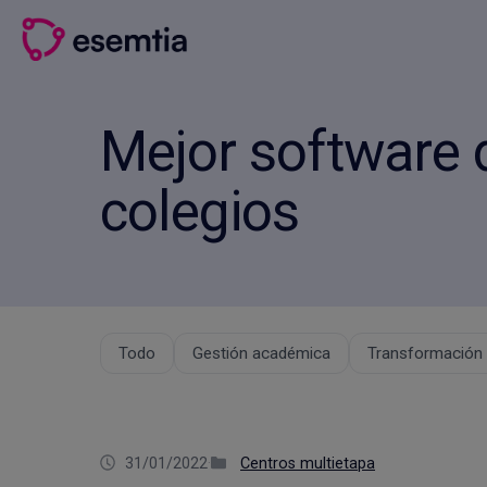
Saltar
al
contenido
Mejor software 
colegios
Todo
Gestión académica
Transformación d
31/01/2022
·
Centros multietapa