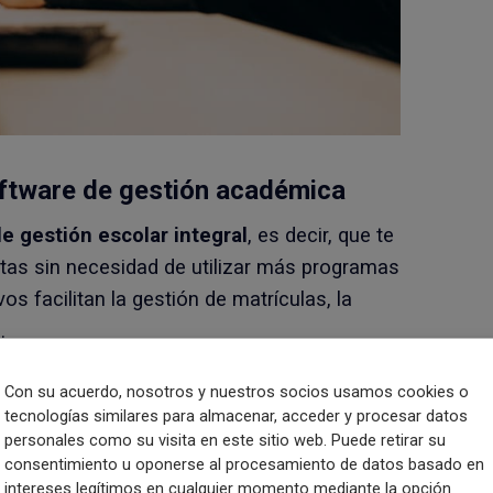
oftware de gestión académica
e gestión escolar integral
, es decir, que te
itas sin necesidad de utilizar más programas
s facilitan la gestión de matrículas, la
.
stión para instituciones educativas
con el
Con su acuerdo, nosotros y nuestros socios usamos cookies o
tecnologías similares para almacenar, acceder y procesar datos
 que en los últimos meses son muchos los
personales como su visita en este sitio web. Puede retirar su
ar clase debido, en gran parte, a la
consentimiento u oponerse al procesamiento de datos basado en
intereses legítimos en cualquier momento mediante la opción