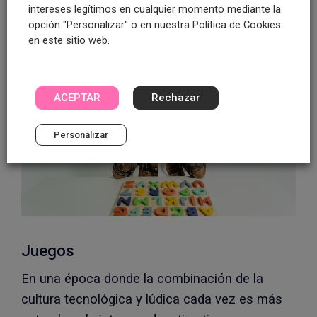
intereses legítimos en cualquier momento mediante la
actividades de dibujo, etc.
opción "Personalizar" o en nuestra Política de Cookies
en este sitio web.
ACEPTAR
Rechazar
Personalizar
Juegos
En una época donde la combinación de la
cultura tecnológica y lúdica cada vez es más