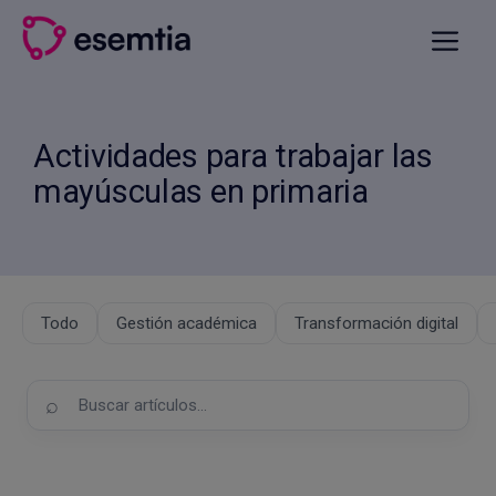
Saltar
al
Menú
contenido
Actividades para trabajar las
mayúsculas en primaria
Todo
Gestión académica
Transformación digital
Buscar
en
el
blog