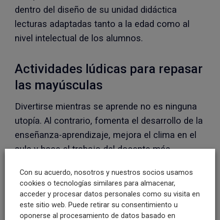
dentro del diseño de su unidad didáctica
lecturas adaptadas tanto a la edad como al
nivel intelectual de los alumnos.
Actividades lúdicas para repasar
las mayúsculas
Divertirse mientras se aprende no es ninguna
utopía. Al contrario, fomenta el desarrollo de la
enseñanza-aprendizaje, mejora el clima en el
aula y hace el trabajo del docente más
cómodo.
Con su acuerdo, nosotros y nuestros socios usamos
cookies o tecnologías similares para almacenar,
Para
enseñar las mayúsculas de manera
acceder y procesar datos personales como su visita en
lúdica
se puede optar por diseñar juegos
este sitio web. Puede retirar su consentimiento u
adaptados a la edad, manualidades,
oponerse al procesamiento de datos basado en