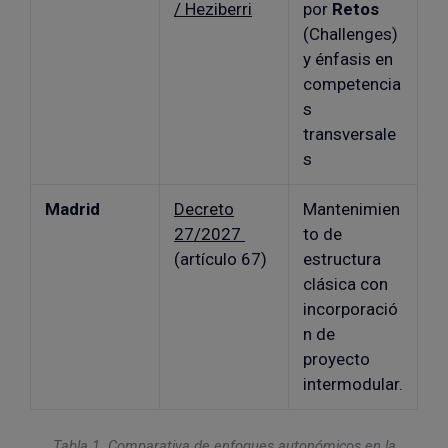
/ Heziberri
por
Retos
(Challenges)
y énfasis en
competencia
s
transversale
s
Madrid
Decreto
Mantenimien
27/2027
to de
(artículo 67)
estructura
clásica con
incorporació
n de
proyecto
intermodular.
Tabla 1. Comparativa de enfoques autonómicos en la