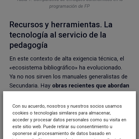
programación de FP
Recursos y herramientas. La
tecnología al servicio de la
pedagogía
En este contexto de alta exigencia técnica, el
«ecosistema bibliográfico» ha evolucionado.
Ya no nos sirven los manuales generalistas de
Secundaria. Hay
obras recientes que abordan
la especialidad de FP
, como la mencionada
de
Nau Llibres
(2025): la integración de los
Con su acuerdo, nosotros y nuestros socios usamos
grados A, B, C, D y E, y la transición real hacia
cookies o tecnologías similares para almacenar,
acceder y procesar datos personales como su visita en
las Situaciones de Aprendizaje.
este sitio web. Puede retirar su consentimiento u
oponerse al procesamiento de datos basado en
Sin embargo, el mayor reto operativo que