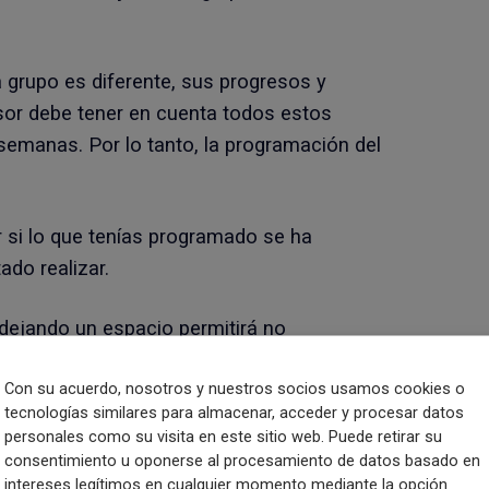
 grupo es diferente, sus progresos y
esor debe tener en cuenta todos estos
semanas. Por lo tanto, la programación del
r si lo que tenías programado se ha
do realizar.
dejando un espacio permitirá no
upo.
Con su acuerdo, nosotros y nuestros socios usamos cookies o
tecnologías similares para almacenar, acceder y procesar datos
 que te ayudarán en tu trabajo. Un
personales como su visita en este sitio web. Puede retirar su
a solución a muchos problemas diarios.
consentimiento u oponerse al procesamiento de datos basado en
intereses legítimos en cualquier momento mediante la opción