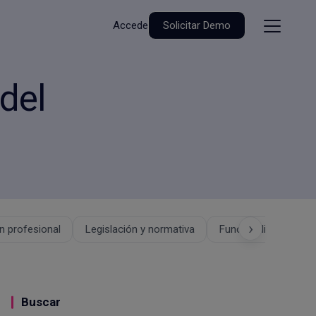
Accede
Solicitar Demo
del
›
 profesional
Legislación y normativa
Funcionalidades
Buscar