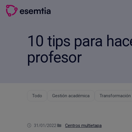
Saltar
al
contenido
10 tips para ha
profesor
Todo
Gestión académica
Transformación d
31/01/2022
·
Centros multietapa