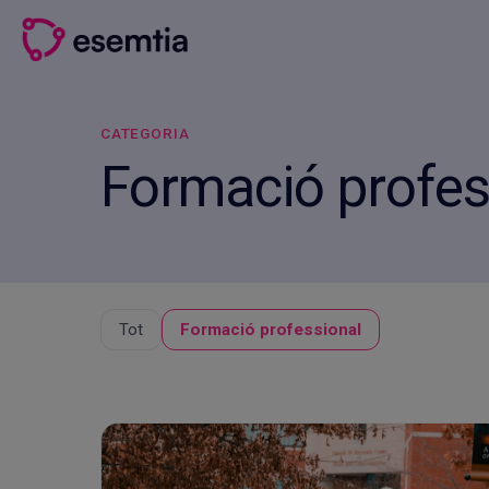
Vés
al
contingut
CATEGORIA
Formació profes
Tot
Formació professional