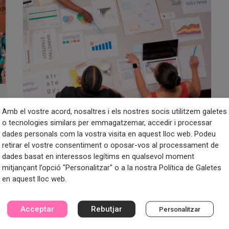
Amb el vostre acord, nosaltres i els nostres socis utilitzem galetes
o tecnologies similars per emmagatzemar, accedir i processar
Busquem estratègies
dades personals com la vostra visita en aquest lloc web. Podeu
per implementar amb
retirar el vostre consentiment o oposar-vos al processament de
dades basat en interessos legítims en qualsevol moment
èxit els programes de
mitjançant l’opció "Personalitzar" o a la nostra Política de Galetes
formació professional
en aquest lloc web.
22 de setembre de 2023
Acceptar
Rebutjar
Personalitzar
Dissenyar i implementar programes de
formació professional efectius en un