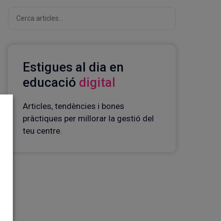
Cerca
Estigues al dia en
educació
digital
Articles, tendències i bones
pràctiques per millorar la gestió del
teu centre.