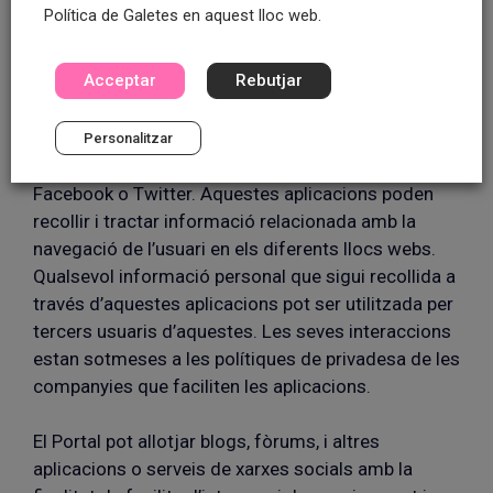
en funció de la localització de l’Usuari, podrem
Política de Galetes en aquest lloc web.
accedir a dades relatives a la geolocalització del
dispositiu de l’Usuari en aquells casos en què la
Acceptar
Rebutjar
configuració de l’usuari a l’efecte així ho permeti.
El Portal pot oferir funcionalitats per compartir
Personalitzar
continguts a través d’aplicacions de tercers, com
Facebook o Twitter. Aquestes aplicacions poden
recollir i tractar informació relacionada amb la
navegació de l’usuari en els diferents llocs webs.
Qualsevol informació personal que sigui recollida a
través d’aquestes aplicacions pot ser utilitzada per
tercers usuaris d’aquestes. Les seves interaccions
estan sotmeses a les polítiques de privadesa de les
companyies que faciliten les aplicacions.
El Portal pot allotjar blogs, fòrums, i altres
aplicacions o serveis de xarxes socials amb la