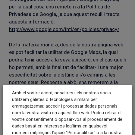
per la qual cosa ens remetem a la Política de
Privadesa de Google, ja que aquest recull i tracta
aquesta informació.
http://www.google.com/intl/en/policies/privacy/
De la mateixa manera, des de la nostra pàgina web
es pot facilitar la utilitat de Google Maps, la qual
podria tenir accés a la seva ubicació, en el cas que li
ho permeti, amb la finalitat de facilitar-li una major
especificitat sobre la distància i/o camins a les
nostres seus. Respecte a això, ens remetem a la
política de privadesa utilitzada per Google Maps,
Amb el vostre acord, nosaltres i els nostres socis
amb la finalitat de conèixer l’ús i tractament
utilitzem galetes o tecnologies similars per
d’aquestes dades
emmagatzemar, accedir i processar dades personals
http://www.google.com/intl/en/policies/privacy/
com la vostra visita en aquest lloc web. Podeu retirar el
vostre consentiment o oposar-vos al processament de
dades basat en interessos legítims en qualsevol
Amb l’objecte d’oferir informació o serveis d’interès
moment mitjançant l’opció "Personalitzar" o a la nostra