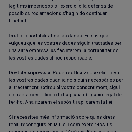
legítims imperiosos o l’exercici o la defensa de
possibles reclamacions s’hagin de continuar
tractant..
Dret a la portabilitat de les dades
:
En cas que
vulgueu que les vostres dades siguin tractades per
una altra empresa, us facilitarem la portabilitat de
les vostres dades al nou responsable.
Dret de supressió:
Podeu sol·licitar que eliminem
les vostres dades quan ja no siguin necessàries per
al tractament, retireu el vostre consentiment, sigui
un tractament il·lícit o hi hagi una obligació legal de
fer-ho. Analitzarem el supòsit i aplicarem la llei.
Si necessiteu més informació sobre quins drets
teniu reconeguts en la Llei i com exercir-los, us
recomanem dirigir-vos a l’
Agència Espanyola de