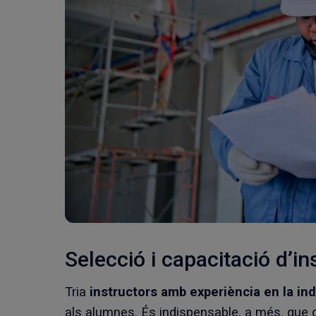
Selecció i capacitació d’in
Tria
instructors amb experiència en la ind
als alumnes. És indispensable, a més, qu