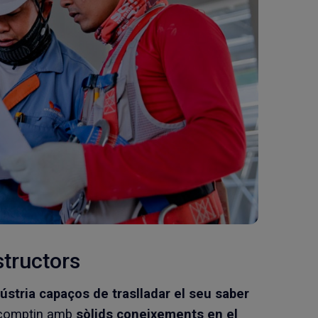
structors
ústria capaços de traslladar el seu saber
e comptin amb
sòlids coneixements en el