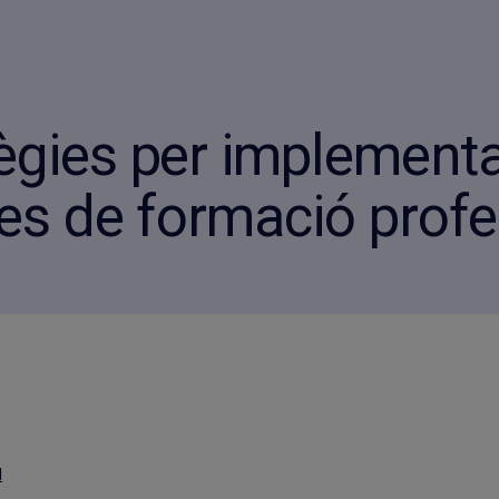
ègies per implement
mes de formació profe
l