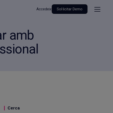
Accedeix
Sol·licitar Demo
ar amb
ssional
Cerca