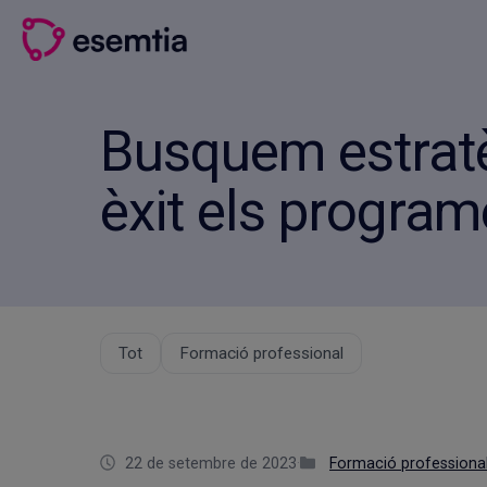
Vés
al
contingut
Busquem estrat
èxit els progra
Tot
Formació professional
22 de setembre de 2023
·
Formació professiona