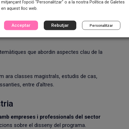
mitjançant l’opció "Personalitzar" o a la nostra Política de Galetes
en aquest lloc web.
 amb els objectius del programa i les
Acceptar
Rebutjar
Personalitzar
t la teoria com la pràctica rellevant per al
 temàtiques que abordin aspectes clau de la
om ara classes magistrals, estudis de cas,
ssanties, entre d’altres.
tria
 amb empreses i professionals del sector
acions sobre el disseny del programa.