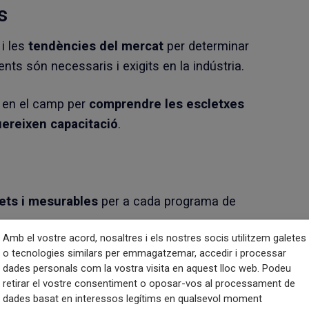
s
i les
tendències del mercat
per determinar
ts són necessaris i exigits en la indústria.
s en el camp per
comprendre les escletxes
quereixen capacitació
.
ets i mesurables
per a cada programa de
Amb el vostre acord, nosaltres i els nostres socis utilitzem galetes
o tecnologies similars per emmagatzemar, accedir i processar
eixements teòrics i les competències
que
dades personals com la vostra visita en aquest lloc web. Podeu
el programa
per satisfer els objectius fixats.
retirar el vostre consentiment o oposar-vos al processament de
dades basat en interessos legítims en qualsevol moment